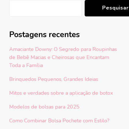
Pesquisar
Postagens recentes
Amaciante Downy: O Segredo para Roupinhas
de Bebê Macias e Cheirosas que Encantam
Toda a Família
Brinquedos Pequenos, Grandes Ideias
Mitos e verdades sobre a aplicação de botox
Modelos de bolsas para 2025
Como Combinar Bolsa Pochete com Estilo?