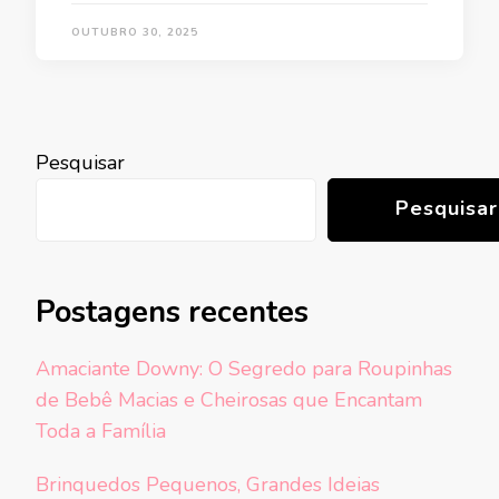
OUTUBRO 30, 2025
Pesquisar
Pesquisar
Postagens recentes
Amaciante Downy: O Segredo para Roupinhas
de Bebê Macias e Cheirosas que Encantam
Toda a Família
Brinquedos Pequenos, Grandes Ideias