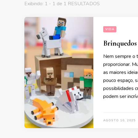
Exibindo: 1 - 1 de 1 RESULTADOS
VIDA
Brinquedos 
Nem sempre o t
proporcionar. M
as maiores ideia
pouco espaço, sã
possibilidades c
podem ser incrív
AGOSTO 10, 2025