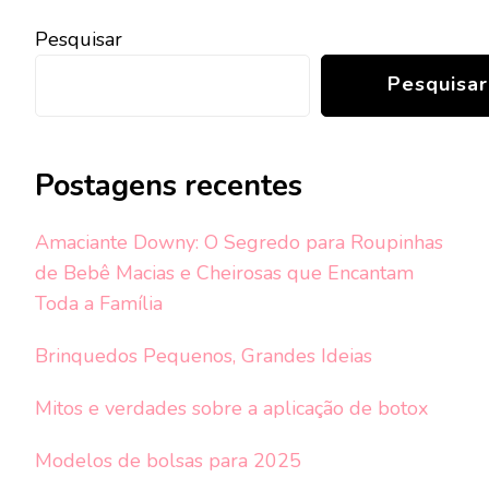
post
Pesquisar
Pesquisar
Postagens recentes
Amaciante Downy: O Segredo para Roupinhas
de Bebê Macias e Cheirosas que Encantam
Toda a Família
Brinquedos Pequenos, Grandes Ideias
Mitos e verdades sobre a aplicação de botox
Modelos de bolsas para 2025