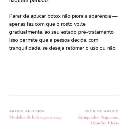
naquele período.
Parar de aplicar botox não piora a aparência —
apenas faz com que o rosto volte,
gradualmente, ao seu estado pré-tratamento.
Isso permite que a pessoa decida, com
tranquilidade, se deseja retomar o uso ou não.
Navegação
ARTIGO ANTERIOR
PRÓXIMO ARTIGO
Modelos de bolsas para 2025
Brinquedos Pequenos,
de
Grandes Ideias