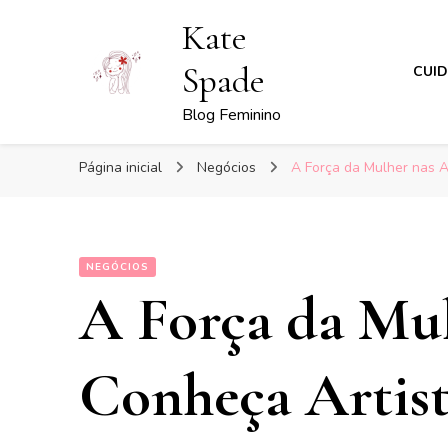
Kate
Spade
CUI
Blog Feminino
Página inicial
Negócios
A Força da Mulher nas Ar
NEGÓCIOS
A Força da Mul
Conheça Artist