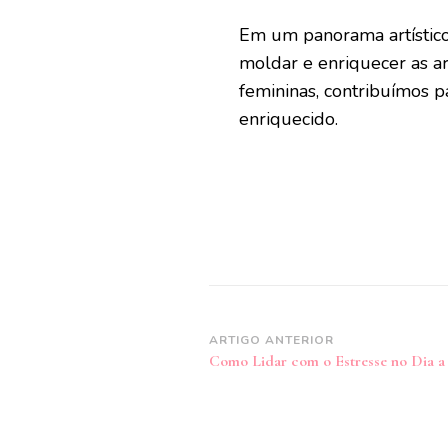
Em um panorama artístico 
moldar e enriquecer as ar
femininas, contribuímos 
enriquecido.
Navegação
ARTIGO ANTERIOR
Como Lidar com o Estresse no Dia a
de
post