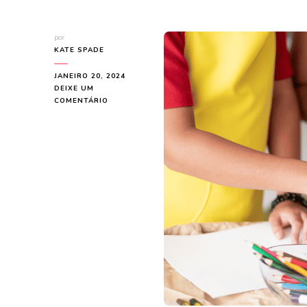
por
KATE SPADE
JANEIRO 20, 2024
DEIXE UM
EM
COMENTÁRIO
A
FORÇA
DA
MULHER
NAS
ARTES:
CONHEÇA
ARTISTAS
INCRÍVEIS