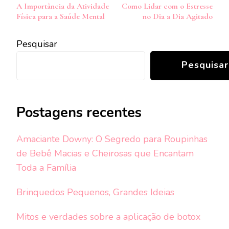
A Importância da Atividade
Como Lidar com o Estresse
de
Física para a Saúde Mental
no Dia a Dia Agitado
post
Pesquisar
Pesquisar
Postagens recentes
Amaciante Downy: O Segredo para Roupinhas
de Bebê Macias e Cheirosas que Encantam
Toda a Família
Brinquedos Pequenos, Grandes Ideias
Mitos e verdades sobre a aplicação de botox