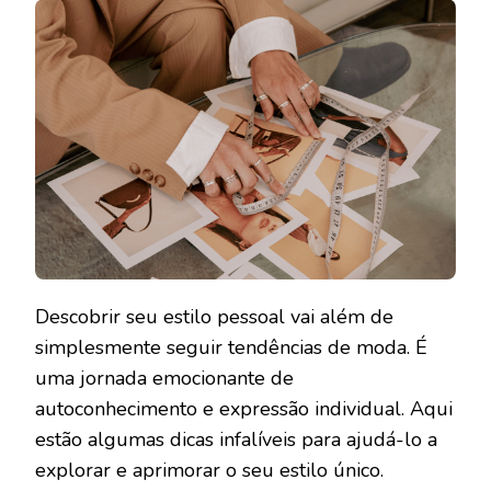
ESTILO
PESSOA
DICAS
DE
MODA
E
AUTOE
Descobrir seu estilo pessoal vai além de
simplesmente seguir tendências de moda. É
uma jornada emocionante de
autoconhecimento e expressão individual. Aqui
estão algumas dicas infalíveis para ajudá-lo a
explorar e aprimorar o seu estilo único.