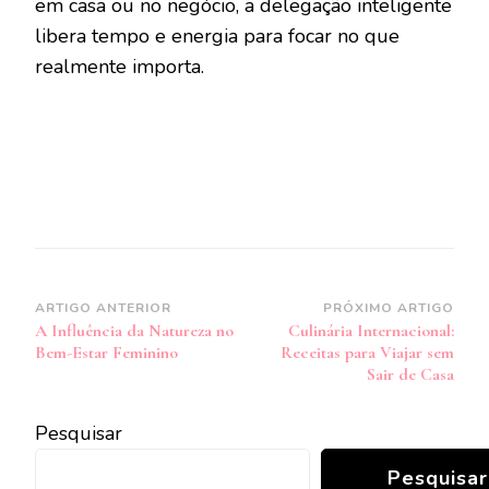
em casa ou no negócio, a delegação inteligente
libera tempo e energia para focar no que
realmente importa.
Navegação
ARTIGO ANTERIOR
PRÓXIMO ARTIGO
A Influência da Natureza no
Culinária Internacional:
de
Bem-Estar Feminino
Receitas para Viajar sem
post
Sair de Casa
Pesquisar
Pesquisar