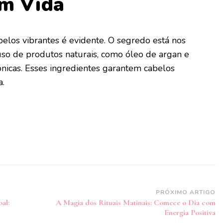
om Vida
abelos vibrantes é evidente. O segredo está nos
uso de produtos naturais, como óleo de argan e
nicas. Esses ingredientes garantem cabelos
a.
PRÓXIMO ARTIGO
al:
A Magia dos Rituais Matinais: Comece o Dia com
Energia Positiva