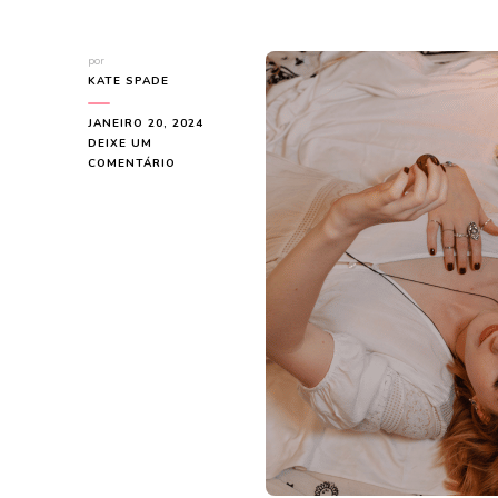
por
KATE SPADE
JANEIRO 20, 2024
DEIXE UM
EM
COMENTÁRIO
SEGREDOS
DE
BELEZA
DE
MULHERES
AO
REDOR
DO
MUNDO