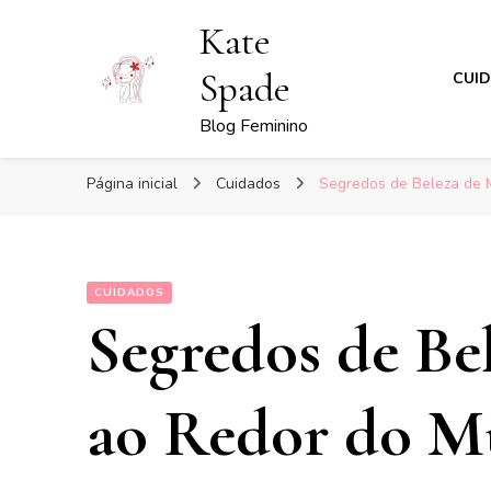
Kate
Spade
CUI
Blog Feminino
Página inicial
Cuidados
Segredos de Beleza de 
CUIDADOS
Segredos de Be
ao Redor do 