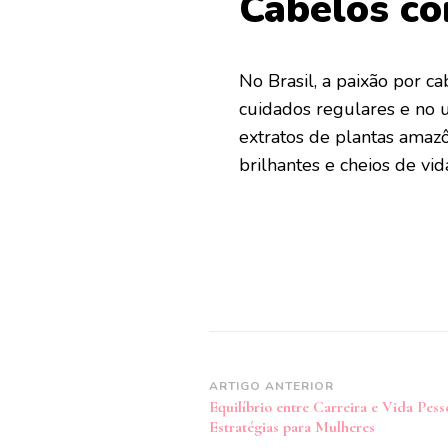
Cabelos c
No Brasil, a paixão por c
cuidados regulares e no 
extratos de plantas amazô
brilhantes e cheios de vid
Navegação
ARTIGO ANTERIOR
Equilíbrio entre Carreira e Vida Pesso
de
Estratégias para Mulheres